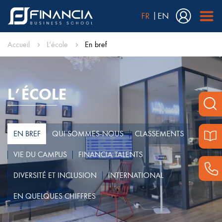
FR
EN
Accueil
L’école
En bref
L’ÉCOLE
EN BREF
QUI SOMMES-NOUS
CLASSEMENTS
VIE DU CAMPUS
FINANCIA TALENTS
DIVERSITÉ ET INCLUSION
INTERNATIONAL
EN QUELQUES CHIFFRES