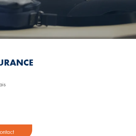
SURANCE
ais
ontact