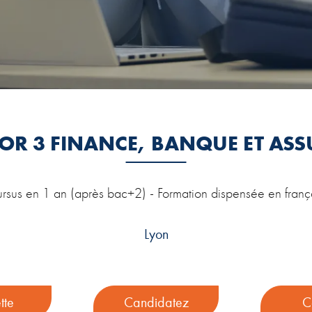
OR 3 FINANCE, BANQUE ET AS
rsus en 1 an (après bac+2) - Formation dispensée en franç
Lyon
tte
Candidatez
C