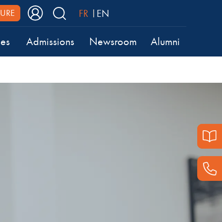
FR
EN
URE
ses
Admissions
Newsroom
Alumni