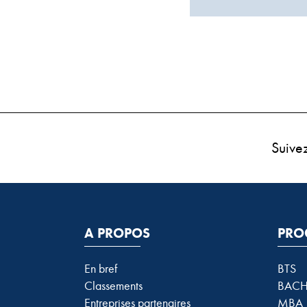
Suive
A PROPOS
PRO
En bref
BTS
Classements
BACH
Entreprises partenaires
MBA