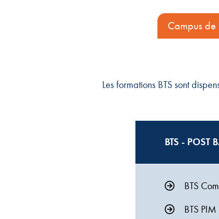
Campus de 
Les formations BTS sont dispe
BTS - POST B
BTS Comp
BTS PIM -