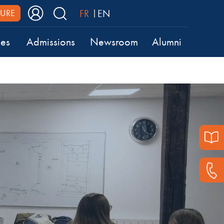
FR
EN
URE
ses
Admissions
Newsroom
Alumni