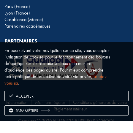
Paris (France)
Lyon (France)
Casablanca (Maroc)
Partenaires académiques
PARTENAIRES
En poursuivant votre navigation sur ce site, vous acceptez
l'utilisation de cookies pour le fonctionnement des boutons
de partage sur les réseaux sociaux et la mesure
d'audience des pages du site. Pour mieux comprendre
notre politique de protection de votre vie privée,
rendez-
vous ici
.
ACCEPTER
Réclamation
|
Mentions légales
|
Conditions générales de vente
|
Règlement intérieur
PARAMÉTRER
Copyright © 2026 FINANCIA BUSINESS SCHOOL.
Financia Business School est un établissement d’enseignement