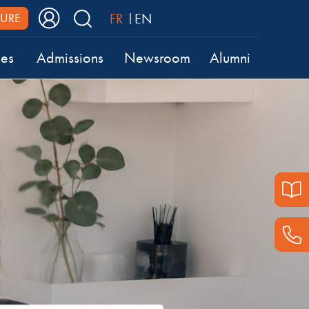
FR
EN
URE
ses
Admissions
Newsroom
Alumni