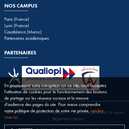
NOS CAMPUS
Paris (France)
Lyon (France)
Casablanca (Maroc)
Partenaires académiques
PARTENAIRES
En poursuivant votre navigation sur ce site, vous acceptez
l'utilisation de cookies pour le fonctionnement des boutons
de partage sur les réseaux sociaux et la mesure
d'audience des pages du site. Pour mieux comprendre
notre politique de protection de votre vie privée,
rendez-
Réclamation
|
Mentions légales
|
Conditions générales de vente
vous ici
.
|
Règlement intérieur