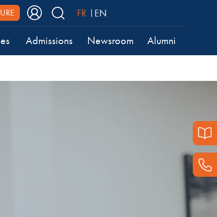
FR
EN
URE
ses
Admissions
Newsroom
Alumni