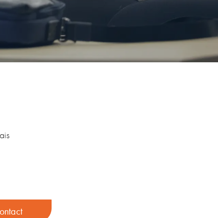
ais
ontact