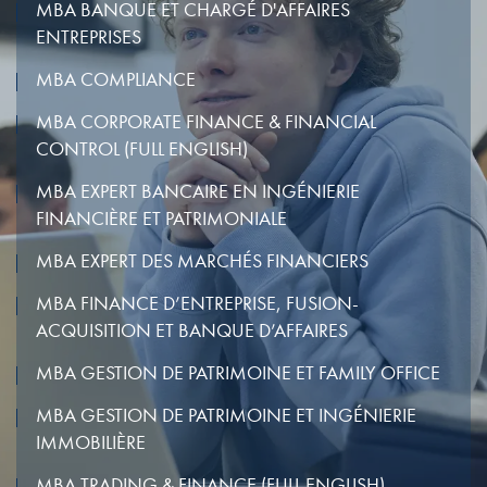
MBA BANQUE ET CHARGÉ D'AFFAIRES
ENTREPRISES
MBA COMPLIANCE
MBA CORPORATE FINANCE & FINANCIAL
CONTROL (FULL ENGLISH)
MBA EXPERT BANCAIRE EN INGÉNIERIE
FINANCIÈRE ET PATRIMONIALE
MBA EXPERT DES MARCHÉS FINANCIERS
MBA FINANCE D’ENTREPRISE, FUSION-
ACQUISITION ET BANQUE D’AFFAIRES
MBA GESTION DE PATRIMOINE ET FAMILY OFFICE
MBA GESTION DE PATRIMOINE ET INGÉNIERIE
IMMOBILIÈRE
MBA TRADING & FINANCE (FULL ENGLISH)