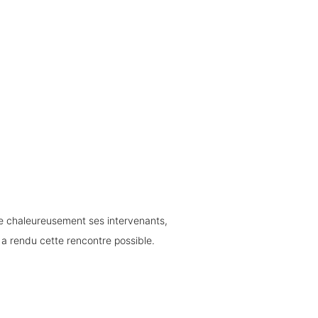
Retrouvez le replay de notre dernière Master Class du 5 juillet consacrée à la blockchain. Financia remercie chaleureusement ses intervenants, 
 a rendu cette rencontre possible. 