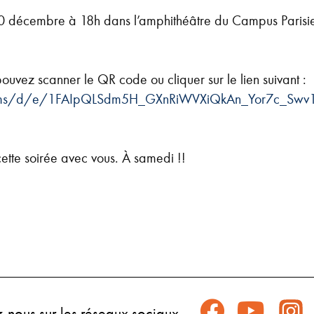
 décembre à 18h dans l’amphithéâtre du Campus Parisien
pouvez scanner le QR code ou cliquer sur le lien suivant :
forms/d/e/1FAIpQLSdm5H_GXnRiWVXiQkAn_Yor7c_Swv
tte soirée avec vous. À samedi !!
z-nous sur les réseaux sociaux