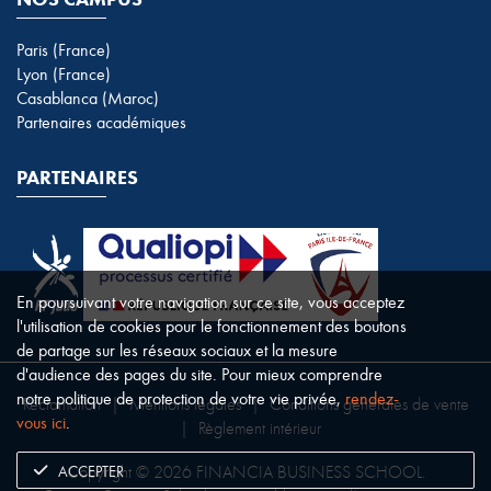
Paris (France)
Lyon (France)
Casablanca (Maroc)
Partenaires académiques
PARTENAIRES
En poursuivant votre navigation sur ce site, vous acceptez
l'utilisation de cookies pour le fonctionnement des boutons
de partage sur les réseaux sociaux et la mesure
d'audience des pages du site. Pour mieux comprendre
notre politique de protection de votre vie privée,
rendez-
Réclamation
|
Mentions légales
|
Conditions générales de vente
vous ici
.
|
Règlement intérieur
ACCEPTER
Copyright © 2026 FINANCIA BUSINESS SCHOOL.