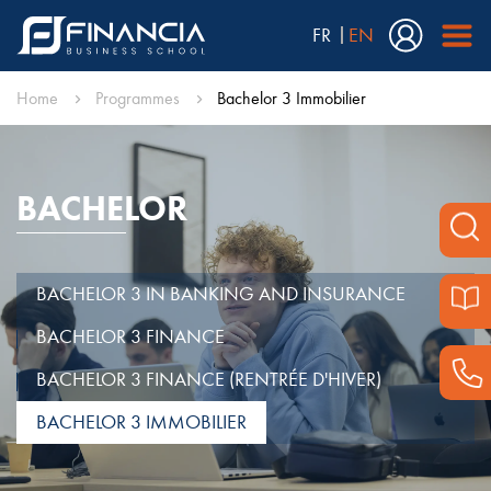
FR
EN
Home
Programmes
Bachelor 3 Immobilier
BACHELOR
BACHELOR 3 IN BANKING AND INSURANCE
BACHELOR 3 FINANCE
BACHELOR 3 FINANCE (RENTRÉE D'HIVER)
BACHELOR 3 IMMOBILIER