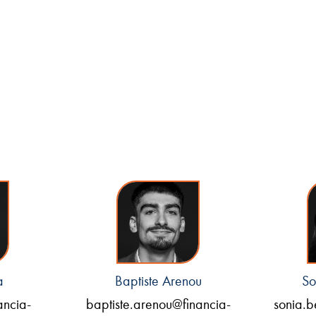
a
Baptiste Arenou
So
ancia-
baptiste.arenou@financia-
sonia.