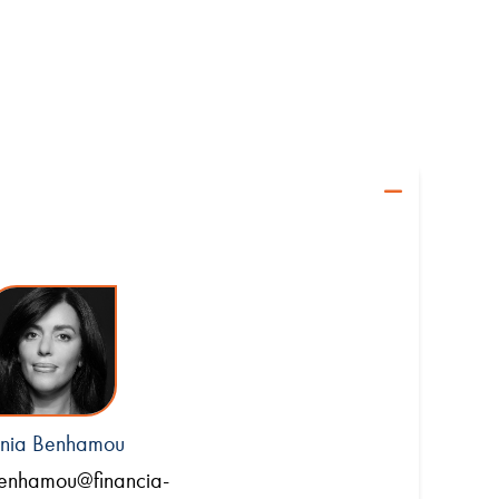
nia Benhamou
benhamou@financia-