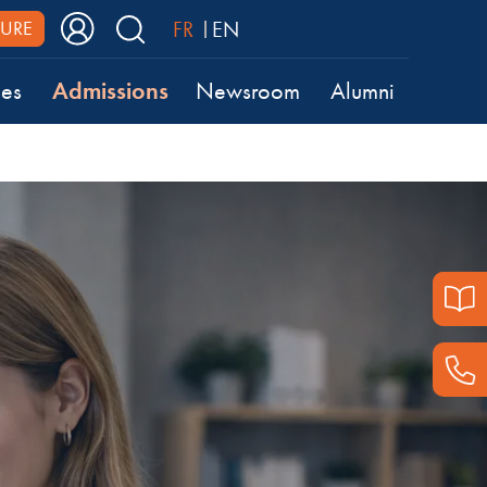
FR
EN
URE
Admissions
ses
Newsroom
Alumni