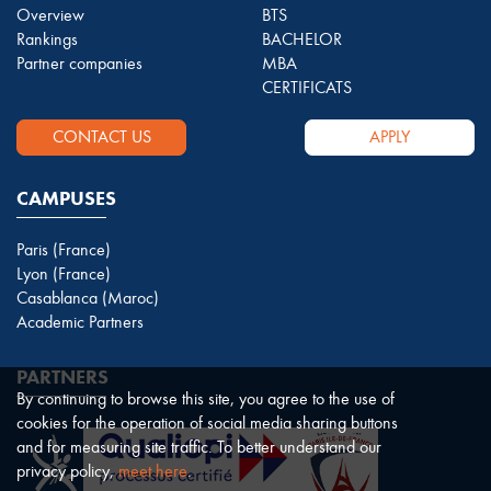
Overview
BTS
Rankings
BACHELOR
Partner companies
MBA
CERTIFICATS
CONTACT US
APPLY
CAMPUSES
Paris (France)
Lyon (France)
Casablanca (Maroc)
Academic Partners
PARTNERS
By continuing to browse this site, you agree to the use of
cookies for the operation of social media sharing buttons
and for measuring site traffic. To better understand our
privacy policy,
meet here
.