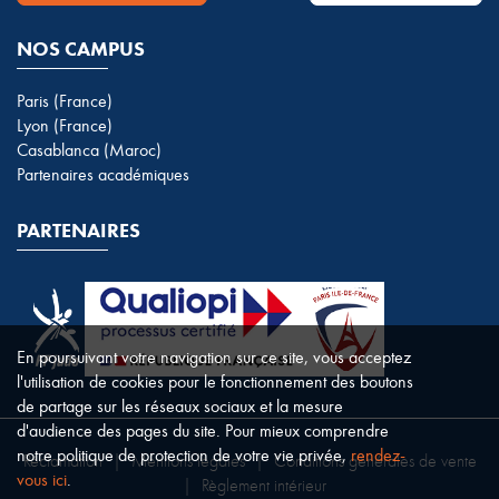
NOS CAMPUS
Paris (France)
Lyon (France)
Casablanca (Maroc)
Partenaires académiques
PARTENAIRES
En poursuivant votre navigation sur ce site, vous acceptez
l'utilisation de cookies pour le fonctionnement des boutons
de partage sur les réseaux sociaux et la mesure
d'audience des pages du site. Pour mieux comprendre
notre politique de protection de votre vie privée,
rendez-
Réclamation
|
Mentions légales
|
Conditions générales de vente
vous ici
.
|
Règlement intérieur