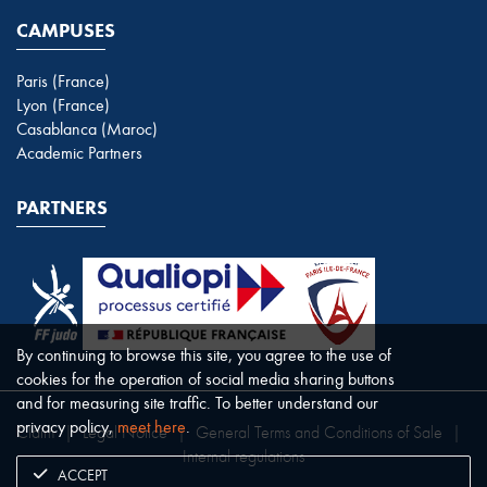
CAMPUSES
Paris (France)
Lyon (France)
Casablanca (Maroc)
Academic Partners
PARTNERS
By continuing to browse this site, you agree to the use of
cookies for the operation of social media sharing buttons
and for measuring site traffic. To better understand our
privacy policy,
meet here
.
Claim
|
Legal Notice
|
General Terms and Conditions of Sale
|
Internal regulations
ACCEPT