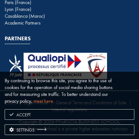
Paris (France)
Lyon (France)
Casablanca (Maroc)
Academic Partners
PARTNERS
By continuing to browse this site, you agree to the use of
cookies for the operation of social media sharing buttons
and for measuring site traffic. To better understand our
privacy policy,
meet here
.
Claim
|
Legal Notice
|
General Terms and Conditions of Sale
|
Internal regulations
ACCEPT
Copyright © 2026 FINANCIA BUSINESS SCHOOL.
Financia Business School is a private higher education institution.
SETTINGS