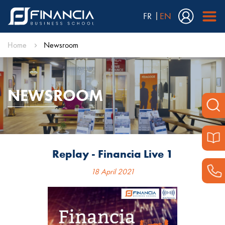
FR
EN
Home
Newsroom
NEWSROOM
Replay - Financia Live 1
18 April 2021