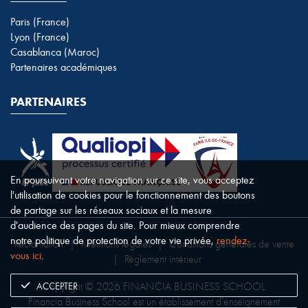
Paris (France)
Lyon (France)
Casablanca (Maroc)
Partenaires académiques
PARTENAIRES
En poursuivant votre navigation sur ce site, vous acceptez
l'utilisation de cookies pour le fonctionnement des boutons
de partage sur les réseaux sociaux et la mesure
d'audience des pages du site. Pour mieux comprendre
notre politique de protection de votre vie privée,
rendez-
Réclamation
|
Mentions légales
|
Conditions générales de vente
vous ici
.
|
Règlement intérieur
ACCEPTER
Copyright © 2026 FINANCIA BUSINESS SCHOOL.
Financia Business School est un établissement d’enseignement