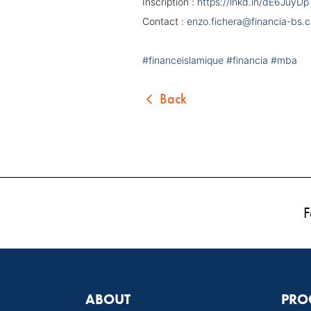
Inscription :
https://lnkd.in/dE6JuyDp
Contact :
enzo.fichera@financia-bs.
#financeislamique
#financia
#mba
Back
F
ABOUT
PRO