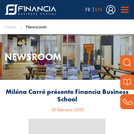
FR
EN
Home
Newsroom
NEWSROOM
Miléna Carré présente Financia Business
School
18 February 2019