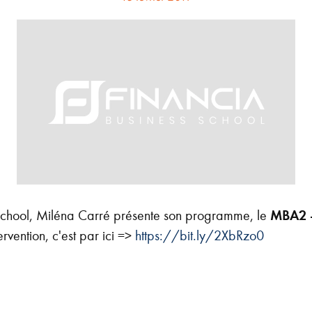
 School, Miléna Carré présente son programme, le
MBA2 -
tervention, c'est par ici =>
https://bit.ly/2XbRzo0