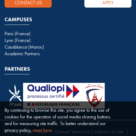
CONTACT US
APPLY
CAMPUSES
Paris (France)
Lyon (France)
Casablanca (Maroc)
Academic Partners
PARTNERS
By continuing to browse this site, you agree to the use of
cookies for the operation of social media sharing buttons
and for measuring site traffic. To better understand our
privacy policy,
meet here
.
Claim
|
Legal Notice
|
General Terms and Conditions of Sale
|