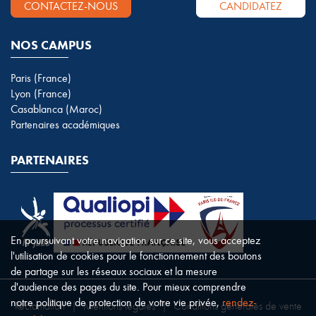
CONTACTEZ-NOUS
CANDIDATEZ
NOS CAMPUS
Paris (France)
Lyon (France)
Casablanca (Maroc)
Partenaires académiques
PARTENAIRES
En poursuivant votre navigation sur ce site, vous acceptez
l'utilisation de cookies pour le fonctionnement des boutons
de partage sur les réseaux sociaux et la mesure
d'audience des pages du site. Pour mieux comprendre
notre politique de protection de votre vie privée,
rendez-
Réclamation
|
Mentions légales
|
Conditions générales de vente