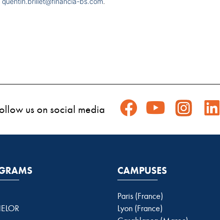
à
quentin.brillet@financia-bs.com
.
ollow us on social media
GRAMS
CAMPUSES
Paris (France)
ELOR
Lyon (France)