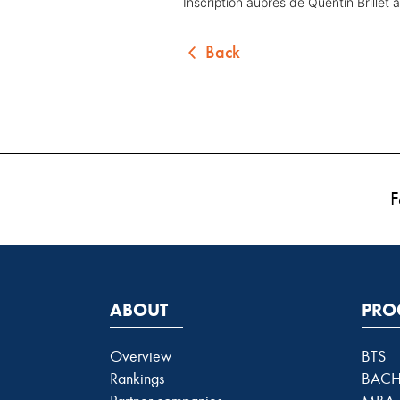
Inscription auprès de Quentin Brillet 
Back
F
ABOUT
PRO
Overview
BTS
Rankings
BACH