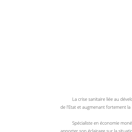
La crise sanitaire liée au dév
de l'Etat et augmenant fortement la 
Spécialiste en économie moné
apporter son éclairage sur la situati