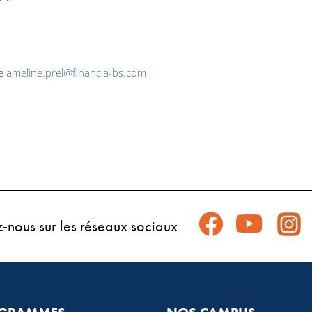
e 
ameline.prel@financia-bs.com
z-nous sur les réseaux sociaux