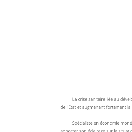
La crise sanitaire liée au dév
de l'Etat et augmenant fortement la 
Spécialiste en économie moné
apporter son éclairage sur la situati