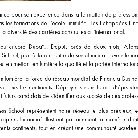
nnue pour son excellence dans la formation de professionn
vis les formations de l’école, intitulée "Les Echappées Fi
diversité des carrières construites à l'international.
u encore Dubaï… Depuis près de deux mois, Alfonso
 School, part à la rencontre de ses alumni à travers le m
ut en mettant en lumière la qualité et la portée internation
en lumière la force du réseau mondial de Financia Busine
sur tous les continents. Déployées sous forme d’épisod
t futurs candidats de s'identifier aux succès de ces profess
ss School représentent notre réseau le plus précieux, e
happées Financia’ illustrent parfaitement la manière don
fférents continents, tout en créant une communauté soud