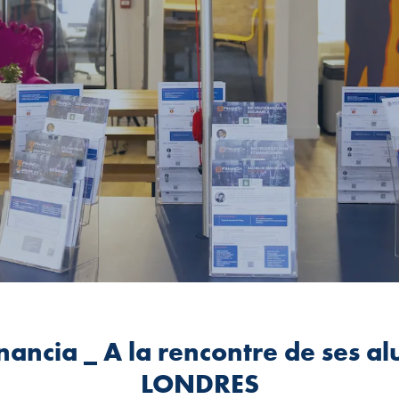
nancia _ A la rencontre de ses al
LONDRES