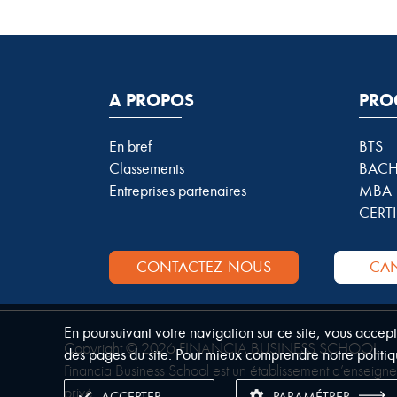
A PROPOS
PRO
En bref
BTS
Classements
BACH
Entreprises partenaires
MBA
CERTI
CONTACTEZ-NOUS
CAN
En poursuivant votre navigation sur ce site, vous accep
Copyright © 2026 FINANCIA BUSINESS SCHOOL.
des pages du site. Pour mieux comprendre notre politiq
Financia Business School est un établissement d’enseign
privé.
ACCEPTER
PARAMÉTRER