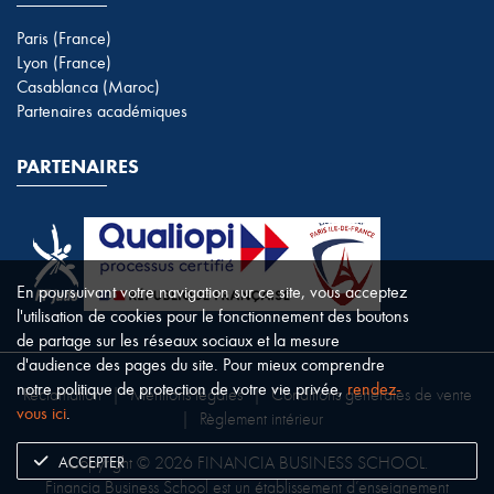
Paris (France)
Lyon (France)
Casablanca (Maroc)
Partenaires académiques
PARTENAIRES
En poursuivant votre navigation sur ce site, vous acceptez
l'utilisation de cookies pour le fonctionnement des boutons
de partage sur les réseaux sociaux et la mesure
d'audience des pages du site. Pour mieux comprendre
notre politique de protection de votre vie privée,
rendez-
Réclamation
|
Mentions légales
|
Conditions générales de vente
vous ici
.
|
Règlement intérieur
ACCEPTER
Copyright © 2026 FINANCIA BUSINESS SCHOOL.
Financia Business School est un établissement d’enseignement