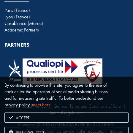
Paris (France)
Lyon (France)
Casablanca (Maroc)
Academic Partners
PARTNERS
By continuing to browse this site, you agree to the use of
cookies for the operation of social media sharing buttons
and for measuring site traffic. To better understand our
privacy policy,
meet here
.
Claim
|
Legal Notice
|
General Terms and Conditions of Sale
|
Internal regulations
ACCEPT
Copyright © 2026 FINANCIA BUSINESS SCHOOL.
Financia Business School is a private higher education institution.
SETTINGS