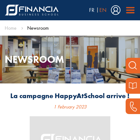
FR
EN
Home
Newsroom
NEWSROOM
La campagne HappyAtSchool arrive !
1 February 2023