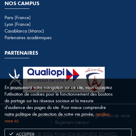
NOS CAMPUS
Paris (France)
Lyon (France)
Casablanca (Maroc)
Partenaires académiques
PARTENAIRES
En poursuivant votre navigation sur ce site, vous acceptez
l'utilisation de cookies pour le fonctionnement des boutons
de partage sur les réseaux sociaux et la mesure
d'audience des pages du site. Pour mieux comprendre
notre politique de protection de votre vie privée,
rendez-
Réclamation
|
Mentions légales
|
Conditions générales de vente
vous ici
.
|
Règlement intérieur
ACCEPTER
Copyright © 2026 FINANCIA BUSINESS SCHOOL.