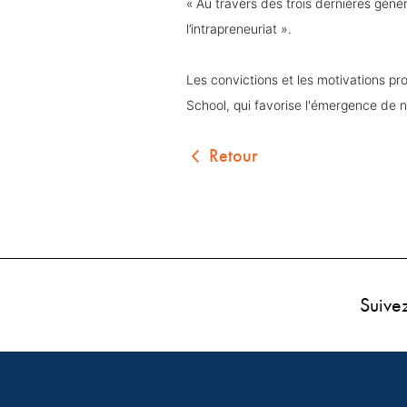
« Au travers des trois dernières géné
l’intrapreneuriat ».
Les convictions et les motivations p
School, qui favorise l'émergence de
Retour
Suive