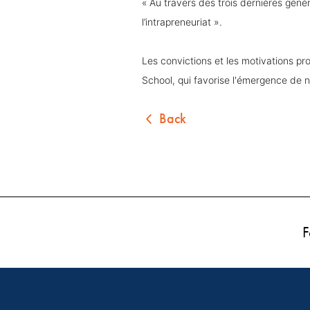
« Au travers des trois dernières géné
l’intrapreneuriat ».
Les convictions et les motivations p
School, qui favorise l'émergence de
Back
F