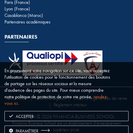
Paris (France)
Lyon (France)
Casablanca (Maroc)
Partenaires académiques
PARTENAIRES
En poursuivant votre navigation sur ce site, vous acceptez
l'utilisation de cookies pour le fonctionnement des boutons
de partage sur les réseaux sociaux et la mesure
d'audience des pages du site. Pour mieux comprendre
notre politique de protection de votre vie privée,
rendez-
Réclamation
|
Mentions légales
|
Conditions générales de vente
vous ici
.
|
Règlement intérieur
ACCEPTER
Copyright © 2026 FINANCIA BUSINESS SCHOOL.
Financia Business School est un établissement d’enseignement
supérieur privé.
PARAMÉTRER