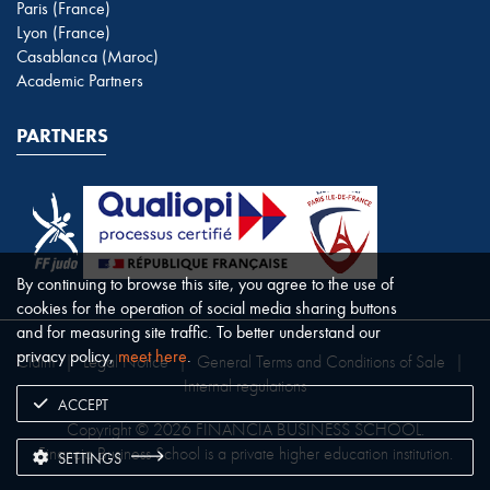
Paris (France)
Lyon (France)
Casablanca (Maroc)
Academic Partners
PARTNERS
By continuing to browse this site, you agree to the use of
cookies for the operation of social media sharing buttons
and for measuring site traffic. To better understand our
privacy policy,
meet here
.
Claim
|
Legal Notice
|
General Terms and Conditions of Sale
|
Internal regulations
ACCEPT
Copyright © 2026 FINANCIA BUSINESS SCHOOL.
Financia Business School is a private higher education institution.
SETTINGS