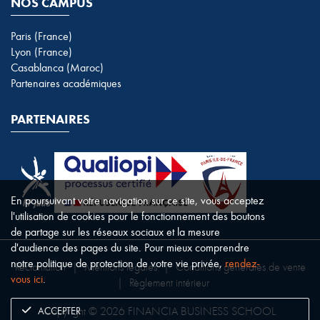
NOS CAMPUS
Paris (France)
Lyon (France)
Casablanca (Maroc)
Partenaires académiques
PARTENAIRES
En poursuivant votre navigation sur ce site, vous acceptez
l'utilisation de cookies pour le fonctionnement des boutons
de partage sur les réseaux sociaux et la mesure
d'audience des pages du site. Pour mieux comprendre
notre politique de protection de votre vie privée,
rendez-
Réclamation
|
Mentions légales
|
Conditions générales de vente
vous ici
.
|
Règlement intérieur
ACCEPTER
Copyright © 2026 FINANCIA BUSINESS SCHOOL.