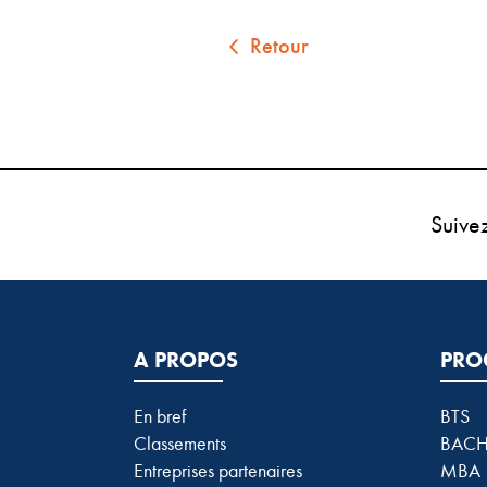
Retour
Suive
A PROPOS
PRO
En bref
BTS
Classements
BACH
Entreprises partenaires
MBA