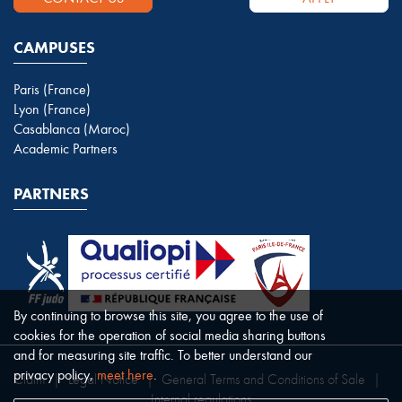
CAMPUSES
Paris (France)
Lyon (France)
Casablanca (Maroc)
Academic Partners
PARTNERS
By continuing to browse this site, you agree to the use of
cookies for the operation of social media sharing buttons
and for measuring site traffic. To better understand our
privacy policy,
meet here
.
Claim
|
Legal Notice
|
General Terms and Conditions of Sale
|
Internal regulations