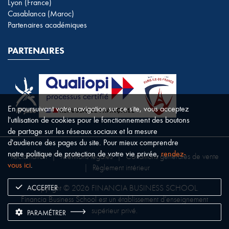
Lyon (France)
Casablanca (Maroc)
Partenaires académiques
PARTENAIRES
En poursuivant votre navigation sur ce site, vous acceptez
l'utilisation de cookies pour le fonctionnement des boutons
de partage sur les réseaux sociaux et la mesure
d'audience des pages du site. Pour mieux comprendre
notre politique de protection de votre vie privée,
rendez-
Réclamation
|
Mentions légales
|
Conditions générales de vente
vous ici
.
|
Règlement intérieur
ACCEPTER
Copyright © 2026 FINANCIA BUSINESS SCHOOL.
Financia Business School est un établissement d’enseignement
supérieur privé.
PARAMÉTRER