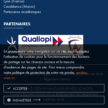
Lyon (France)
Casablanca (Maroc)
Partenaires académiques
PARTENAIRES
En poursuivant votre navigation sur ce site, vous acceptez
l'utilisation de cookies pour le fonctionnement des boutons
de partage sur les réseaux sociaux et la mesure
d'audience des pages du site. Pour mieux comprendre
notre politique de protection de votre vie privée,
rendez-
Réclamation
|
Mentions légales
|
Conditions générales de vente
vous ici
.
|
Règlement intérieur
ACCEPTER
Copyright © 2026 FINANCIA BUSINESS SCHOOL.
Financia Business School est un établissement d’enseignement
supérieur privé.
PARAMÉTRER