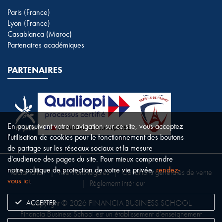
Paris (France)
Lyon (France)
Casablanca (Maroc)
Partenaires académiques
PARTENAIRES
En poursuivant votre navigation sur ce site, vous acceptez
l'utilisation de cookies pour le fonctionnement des boutons
de partage sur les réseaux sociaux et la mesure
d'audience des pages du site. Pour mieux comprendre
notre politique de protection de votre vie privée,
rendez-
Réclamation
|
Mentions légales
|
Conditions générales de vente
vous ici
.
|
Règlement intérieur
ACCEPTER
Copyright © 2026 FINANCIA BUSINESS SCHOOL.
Financia Business School est un établissement d’enseignement