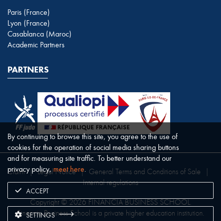
Paris (France)
Lyon (France)
Casablanca (Maroc)
Academic Partners
PARTNERS
By continuing to browse this site, you agree to the use of
cookies for the operation of social media sharing buttons
and for measuring site traffic. To better understand our
privacy policy,
meet here
.
Claim
|
Legal Notice
|
General Terms and Conditions of Sale
|
Internal regulations
ACCEPT
Copyright © 2026 FINANCIA BUSINESS SCHOOL.
Financia Business School is a private higher education institution.
SETTINGS