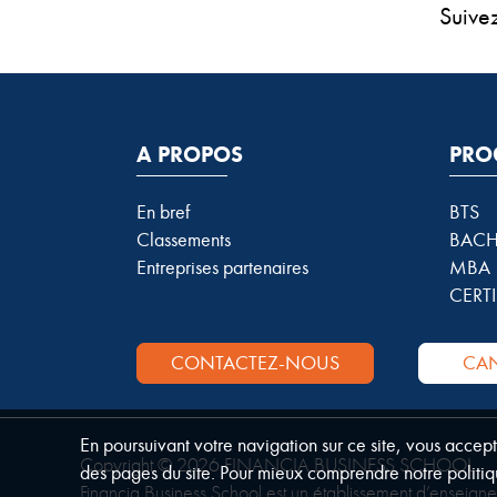
Suive
A PROPOS
PRO
En bref
BTS
Classements
BACH
Entreprises partenaires
MBA
CERTI
CONTACTEZ-NOUS
CAN
En poursuivant votre navigation sur ce site, vous accep
Copyright © 2026 FINANCIA BUSINESS SCHOOL.
des pages du site. Pour mieux comprendre notre politiq
Financia Business School est un établissement d’enseign