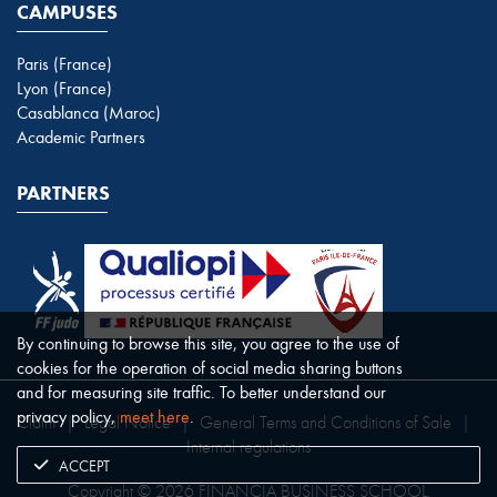
CAMPUSES
Paris (France)
Lyon (France)
Casablanca (Maroc)
Academic Partners
PARTNERS
By continuing to browse this site, you agree to the use of
cookies for the operation of social media sharing buttons
and for measuring site traffic. To better understand our
privacy policy,
meet here
.
Claim
|
Legal Notice
|
General Terms and Conditions of Sale
|
Internal regulations
ACCEPT
Copyright © 2026 FINANCIA BUSINESS SCHOOL.