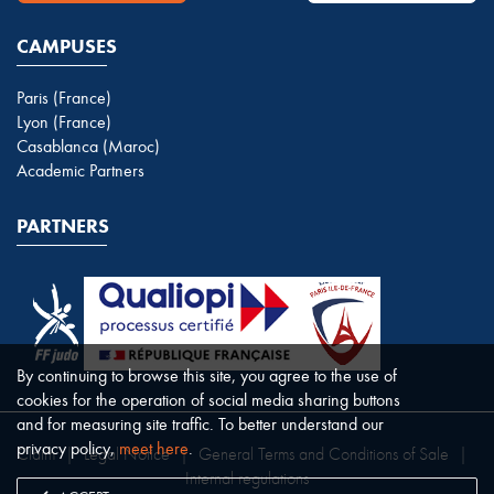
CAMPUSES
Paris (France)
Lyon (France)
Casablanca (Maroc)
Academic Partners
PARTNERS
By continuing to browse this site, you agree to the use of
cookies for the operation of social media sharing buttons
and for measuring site traffic. To better understand our
privacy policy,
meet here
.
Claim
|
Legal Notice
|
General Terms and Conditions of Sale
|
Internal regulations