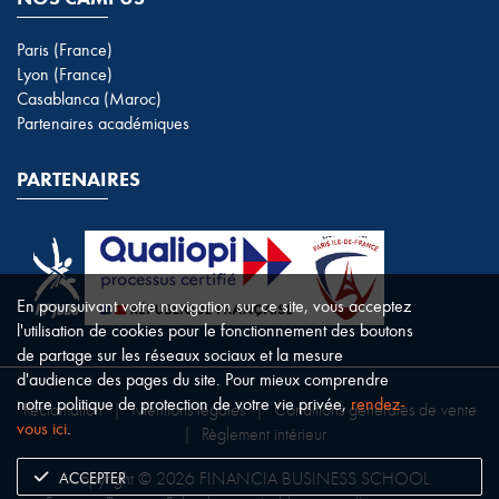
Paris (France)
Lyon (France)
Casablanca (Maroc)
Partenaires académiques
PARTENAIRES
En poursuivant votre navigation sur ce site, vous acceptez
l'utilisation de cookies pour le fonctionnement des boutons
de partage sur les réseaux sociaux et la mesure
d'audience des pages du site. Pour mieux comprendre
notre politique de protection de votre vie privée,
rendez-
Réclamation
|
Mentions légales
|
Conditions générales de vente
vous ici
.
|
Règlement intérieur
ACCEPTER
Copyright © 2026 FINANCIA BUSINESS SCHOOL.