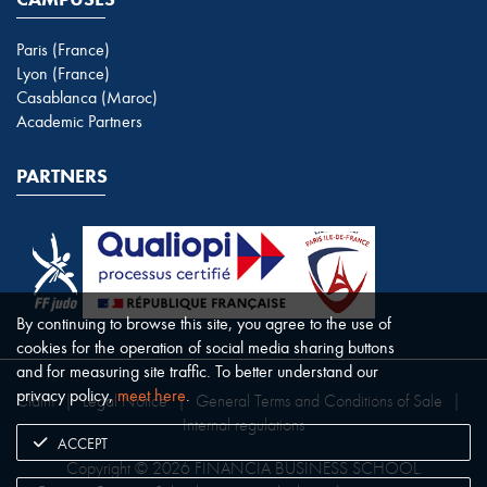
Paris (France)
Lyon (France)
Casablanca (Maroc)
Academic Partners
PARTNERS
By continuing to browse this site, you agree to the use of
cookies for the operation of social media sharing buttons
and for measuring site traffic. To better understand our
privacy policy,
meet here
.
Claim
|
Legal Notice
|
General Terms and Conditions of Sale
|
Internal regulations
ACCEPT
Copyright © 2026 FINANCIA BUSINESS SCHOOL.