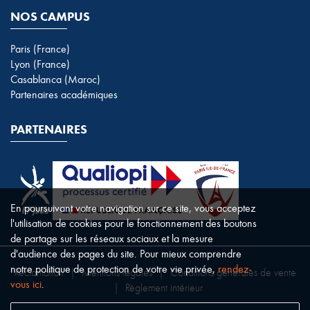
NOS CAMPUS
Paris (France)
Lyon (France)
Casablanca (Maroc)
Partenaires académiques
PARTENAIRES
En poursuivant votre navigation sur ce site, vous acceptez
l'utilisation de cookies pour le fonctionnement des boutons
de partage sur les réseaux sociaux et la mesure
d'audience des pages du site. Pour mieux comprendre
notre politique de protection de votre vie privée,
rendez-
Réclamation
|
Mentions légales
|
Conditions générales de vente
vous ici
.
|
Règlement intérieur