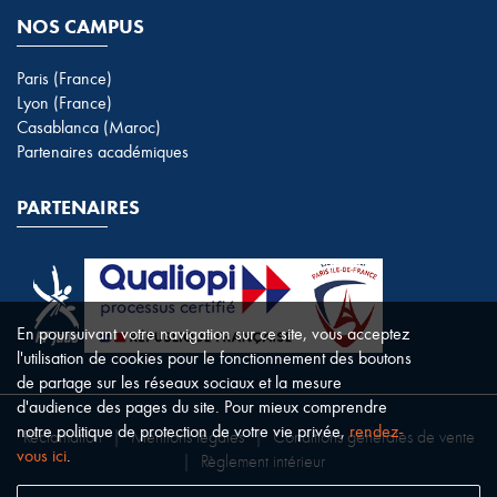
NOS CAMPUS
Paris (France)
Lyon (France)
Casablanca (Maroc)
Partenaires académiques
PARTENAIRES
En poursuivant votre navigation sur ce site, vous acceptez
l'utilisation de cookies pour le fonctionnement des boutons
de partage sur les réseaux sociaux et la mesure
d'audience des pages du site. Pour mieux comprendre
notre politique de protection de votre vie privée,
rendez-
Réclamation
|
Mentions légales
|
Conditions générales de vente
vous ici
.
|
Règlement intérieur