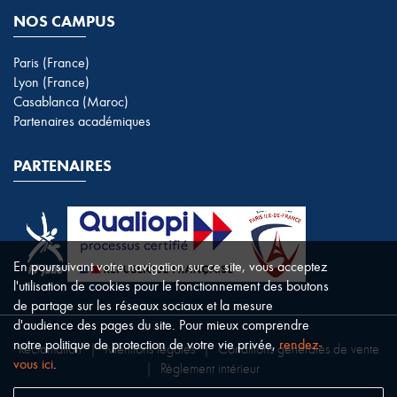
NOS CAMPUS
Paris (France)
Lyon (France)
Casablanca (Maroc)
Partenaires académiques
PARTENAIRES
En poursuivant votre navigation sur ce site, vous acceptez
l'utilisation de cookies pour le fonctionnement des boutons
de partage sur les réseaux sociaux et la mesure
d'audience des pages du site. Pour mieux comprendre
notre politique de protection de votre vie privée,
rendez-
Réclamation
|
Mentions légales
|
Conditions générales de vente
vous ici
.
|
Règlement intérieur